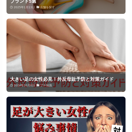
ブランド5選
2025年1月13日
店舗を探す
大きい足の女性必見！外反母趾予防と対策ガイド
2024年10月6日
プチ知識