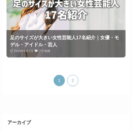
足のサイズが大きい女性芸能人17名紹介｜女優・モ
デル・アイドル・芸人
2023年9月7日
プチ知識
1
2
アーカイブ