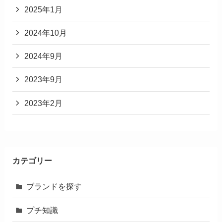
2025年1月
2024年10月
2024年9月
2023年9月
2023年2月
カテゴリー
ブランドを探す
プチ知識